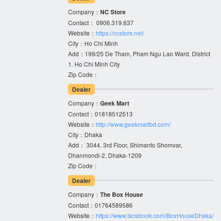
Company：
NC Store
Contact： 0906.319.637
Website：
https://ncstore.net/
City：Ho Chi Minh
Add：199/25 De Tham, Pham Ngu Lao Ward, District
1. Ho Chi Minh City
Zip Code：
Dealer
Company：
Geek Mart
Contact：01818512513
Website：
http://www.geekmartbd.com/
City：Dhaka
Add： 3044, 3rd Floor, Shimanto Shomvar,
Dhanmondi-2, Dhaka-1209
Zip Code：
Dealer
Company：
The Box House
Contact：01764589586
Website：
https://www.facebook.com/BoxHouseDhaka/