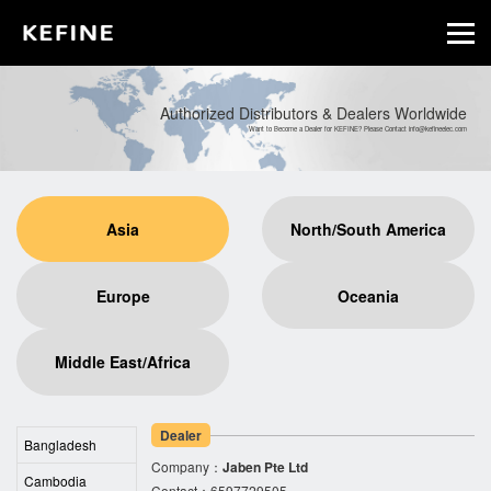
Authorized Distributors & Dealers Worldwide
Want to Become a Dealer for KEFINE? Please Contact info@kefineelec.com
Asia
North/South America
Europe
Oceania
Middle East/Africa
Dealer
Bangladesh
Company：
Jaben Pte Ltd
Cambodia
Contact：6597729505