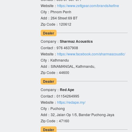
Website：
https://www.zettgear.com/brands/kefine
City：Phnom Penh
Add：264 Street 69 BT
Zip Code：120612
Dealer
Company：
Sharmaz Acoustics
Contact：976 4637908
Website：
https://www.facebook.com/sharmascoustic/
City：Kathmandu
Add：SINAMANGAL, Kathmandu,
Zip Code：44600
Dealer
Company：
Red Ape
Contact：01154264995
Website：
https://redape.my/
City：Puchong
Add：32, Jalan Op 1/5, Bandar Puchong Jaya
Zip Code：47160
Dealer