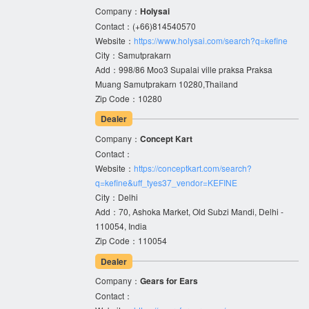
Company：
Holysai
Contact：(+66)814540570
Website：
https://www.holysai.com/search?q=kefine
City：Samutprakarn
Add：998/86 Moo3 Supalai ville praksa Praksa
Muang Samutprakarn 10280,Thailand
Zip Code：10280
Dealer
Company：
Concept Kart
Contact：
Website：
https://conceptkart.com/search?
q=kefine&uff_tyes37_vendor=KEFINE
City：Delhi
Add：70, Ashoka Market, Old Subzi Mandi, Delhi -
110054, India
Zip Code：110054
Dealer
Company：
Gears for Ears
Contact：