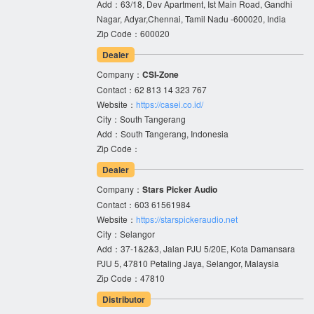
Add：63/18, Dev Apartment, Ist Main Road, Gandhi
Nagar, Adyar,Chennai, Tamil Nadu -600020, India
Zip Code：600020
Dealer
Company：
CSI-Zone
Contact：62 813 14 323 767
Website：
https://casei.co.id/
City：South Tangerang
Add：South Tangerang, Indonesia
Zip Code：
Dealer
Company：
Stars Picker Audio
Contact：603 61561984
Website：
https://starspickeraudio.net
City：Selangor
Add：37-1&2&3, Jalan PJU 5/20E, Kota Damansara
PJU 5, 47810 Petaling Jaya, Selangor, Malaysia
Zip Code：47810
Distributor