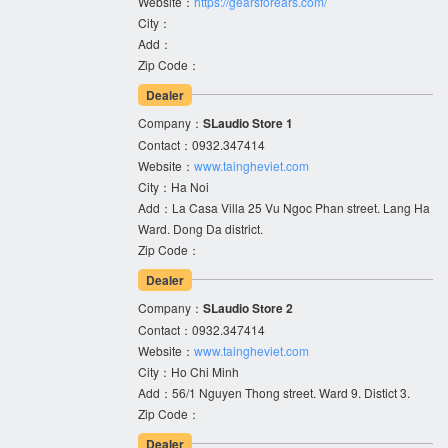
Website：
https://gearsforears.com/
City：
Add：
Zip Code：
Dealer
Company：
SLaudio Store 1
Contact：0932.347414
Website：
www.taingheviet.com
City：Ha Noi
Add：La Casa Villa 25 Vu Ngoc Phan street. Lang Ha
Ward. Dong Da district.
Zip Code：
Dealer
Company：
SLaudio Store 2
Contact：0932.347414
Website：
www.taingheviet.com
City：Ho Chi Minh
Add：56/1 Nguyen Thong street. Ward 9. Distict 3.
Zip Code：
Dealer