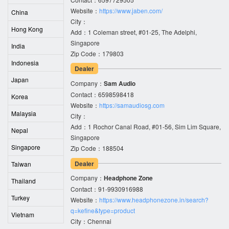
Website：
https://www.jaben.com/
China
City：
Hong Kong
Add：1 Coleman street, #01-25, The Adelphi,
Singapore
India
Zip Code：179803
Indonesia
Dealer
Japan
Company：
Sam Audio
Contact：6598598418
Korea
Website：
https://samaudiosg.com
Malaysia
City：
Add：1 Rochor Canal Road, #01-56, Sim Lim Square,
Nepal
Singapore
Singapore
Zip Code：188504
Dealer
Taiwan
Company：
Headphone Zone
Thailand
Contact：91-9930916988
Turkey
Website：
https://www.headphonezone.in/search?
q=kefine&type=product
Vietnam
City：Chennai