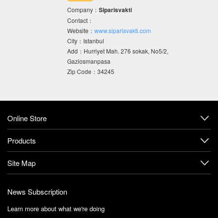
Company：
Siparisvakti
Contact：
Website：
www.siparisvakti.com
City：Istanbul
Add：Hurriyet Mah. 276 sokak, No5/2,
Gaziosmanpasa
Zip Code：34245‌
Online Store
Products
Site Map
News Subscription
Learn more about what we're doing