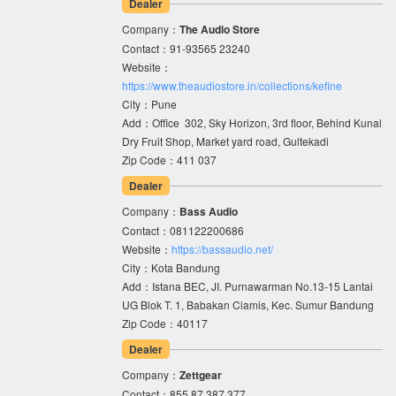
Dealer
Company：
The Audio Store
Contact：91-93565 23240
Website：
https://www.theaudiostore.in/collections/kefine
City：Pune
Add：Office 302, Sky Horizon, 3rd floor, Behind Kunal
Dry Fruit Shop, Market yard road, Gultekadi
Zip Code：411 037
Dealer
Company：
Bass Audio
Contact：081122200686
Website：
https://bassaudio.net/
City：Kota Bandung
Add：Istana BEC, JI. Purnawarman No.13-15 Lantai
UG Blok T. 1, Babakan Ciamis, Kec. Sumur Bandung
Zip Code：40117
Dealer
Company：
Zettgear
Contact：855 87 387 377