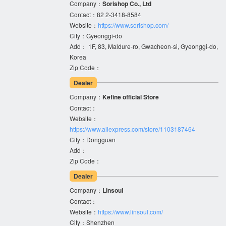
Company：
Sorishop Co., Ltd
Contact：82 2-3418-8584
Website：
https://www.sorishop.com/
City：Gyeonggi-do
Add： 1F, 83, Maldure-ro, Gwacheon-si, Gyeonggi-do,
Korea
Zip Code：
Dealer
Company：
Kefine official Store
Contact：
Website：
https://www.aliexpress.com/store/1103187464
City：Dongguan
Add：
Zip Code：
Dealer
Company：
Linsoul
Contact：
Website：
https://www.linsoul.com/
City：Shenzhen