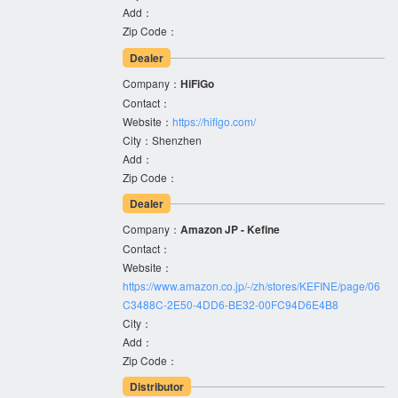
Add：
Zip Code：
Dealer
Company：
HiFiGo
Contact：
Website：
https://hifigo.com/
City：Shenzhen
Add：
Zip Code：
Dealer
Company：
Amazon JP - Kefine
Contact：
Website：
https://www.amazon.co.jp/-/zh/stores/KEFINE/page/06
C3488C-2E50-4DD6-BE32-00FC94D6E4B8
City：
Add：
Zip Code：
Distributor