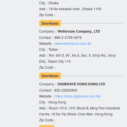
City：Dhaka
Add：18 No kotowali road , Dhaka-1100
Zip Code：
Distributor
Company：
Welfortune Company., LTD
Contact：886-2-2729-4979
Website：
www.welfortune.com.tw
City：Taibei
Add：Rm. 6A13, 6F., No.5, Sec. 5, Xinyi Rd., Xinyi
Dist., Taipei City 110
Zip Code：
Distributor
Company：
DIGIBRAVE HONG KONG LTD
Contact：852-25952800
Website：
https://shop.digibrave.com.hk/
City：Hong Kong
Add：Room 1012, 10/F, Block B, Ming Pao Industrial
Centre, 18 Ka Yip Street, Chai Wan, Hong Kong
Zip Code：