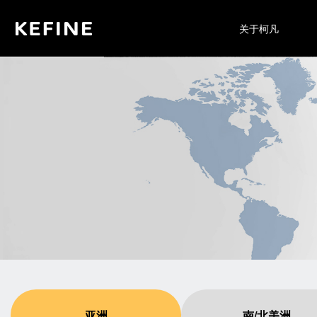
关于柯凡
亚洲
南/北美洲