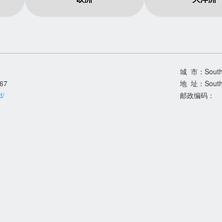
城 市：South 
67
地 址：South T
d/
邮政编码：